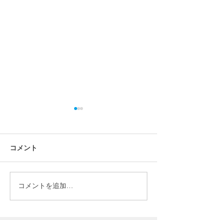
コメント
コメントを追加…
【先着30組限定】太陽
【2026年度版
光・蓄電池・V2H導入で
陽光はFITと非F
エアコンプレゼント！
が得？売電・補