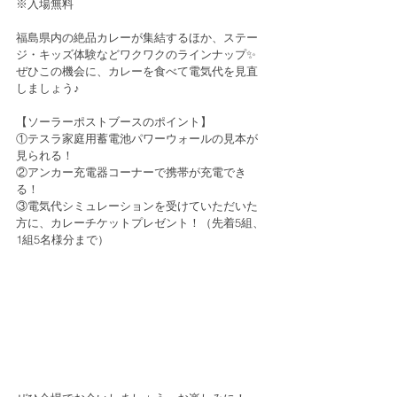
※入場無料
福島県内の絶品カレーが集結するほか、ステー
ジ・キッズ体験などワクワクのラインナップ✨
ぜひこの機会に、カレーを食べて電気代を見直
しましょう♪
【ソーラーポストブースのポイント】
①テスラ家庭用蓄電池パワーウォールの見本が
見られる！
②アンカー充電器コーナーで携帯が充電でき
る！
③電気代シミュレーションを受けていただいた
方に、カレーチケットプレゼント！（先着5組、
1組5名様分まで）