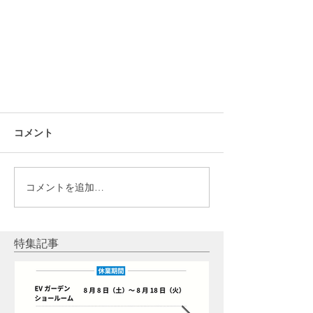
コメント
コメントを追加…
【体験談】パワーウォール
特集記事
（Powerwall）のある生活｜太陽
光発電×テスラ蓄電池で電気代7
割削減の安心ライフ