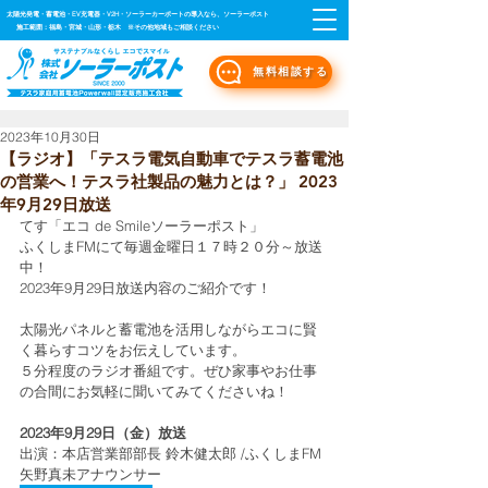
太陽光発電・蓄電池・EV充電器・V2H・ソーラーカーポートの導入なら、ソーラーポスト
施工範囲：福島・宮城・山形・栃木 ※その他地域もご相談ください
無料相談する
2023年10月30日
【ラジオ】「テスラ電気自動車でテスラ蓄電池
の営業へ！テスラ社製品の魅力とは？」 2023
年9月29日放送
てす「エコ de Smileソーラーポスト」
ふくしまFMにて毎週金曜日１７時２０分～放送
中！
2023年9月29日放送内容のご紹介です！
太陽光パネルと蓄電池を活用しながらエコに賢
く暮らすコツをお伝えしています。
５分程度のラジオ番組です。ぜひ家事やお仕事
の合間にお気軽に聞いてみてくださいね！
2023年9月29日（金）放送
出演：本店営業部部長 鈴木健太郎 /ふくしまFM 
矢野真未アナウンサー