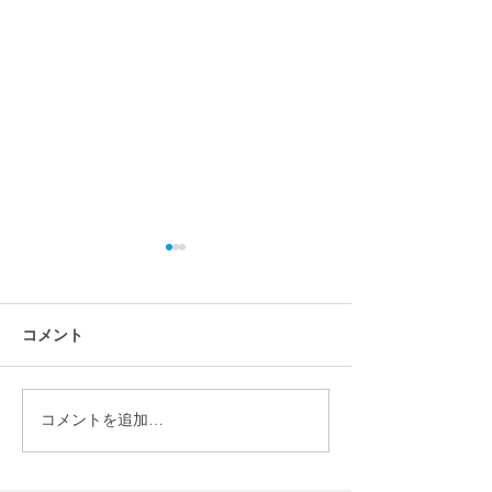
コメント
コメントを追加…
【ラジオ】「創業24年の
【ラジオ】「20
ビックチャンス！大キャ
ラ春の蓄電池導
ンペーン中！」 2024年5
ンペーン！」20