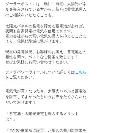
ソーラーポストには、既にご自宅に太陽光パネ
ルを導入されている方から、新たに蓄電池導入
のご相談をいただくことも。
太陽光パネルの発電を貯める蓄電池があれば、
夜間も自家発電の電気を使用できます。
電力会社からの高い電気の購入を抑えることに
より、電気代削減に繋がります。
現在の発電状況、お客様のお考え、蓄電池との
相性を調べ、ベストなご提案を致します！
ぜひお気軽にお問い合わせください。
テスラパワーウォールについて詳しくは
こちら
をご覧ください。
電気代が高くなった今、太陽光パネルと蓄電池
を設置してよかったというお声をたくさんいた
だいております！
「蓄電池・太陽光発電を導入するメリット
は？」
「自宅や事業所に設置した場合の費用対効果を