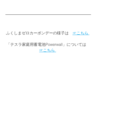
ふくしまゼロカーボンデーの様子は　
☞こちら 
「テスラ家庭用蓄電池Powerwall」については　
☞こちら 