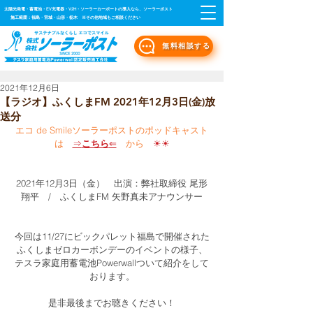
太陽光発電・蓄電池・EV充電器・V2H・ソーラーカーポートの導入なら、ソーラーポスト
施工範囲：福島・宮城・山形・栃木 ※その他地域もご相談ください
無料相談する
2021年12月6日
【ラジオ】ふくしまFM 2021年12月3日(金)放
送分
エコ de Smileソーラーポストのポッドキャスト
は　
⇒
こちら
⇐
　から
　☀☀
2021年12月3日（金）　出演：弊社取締役 尾形
翔平　/　ふくしまFM 矢野真未アナウンサー
今回は11/27にビックパレット福島で開催された
ふくしまゼロカーボンデーのイベントの様子、
テスラ家庭用蓄電池Powerwallついて紹介をして
おります。
是非最後までお聴きください！