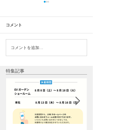
コメント
コメントを追加…
【ラジオ】「創業24年の
【ラジオ】「20
ビックチャンス！大キャ
ラ春の蓄電池導
ンペーン中！」 2024年5
ンペーン！」20
月10日放送
26日放送 2024
特集記事
放送