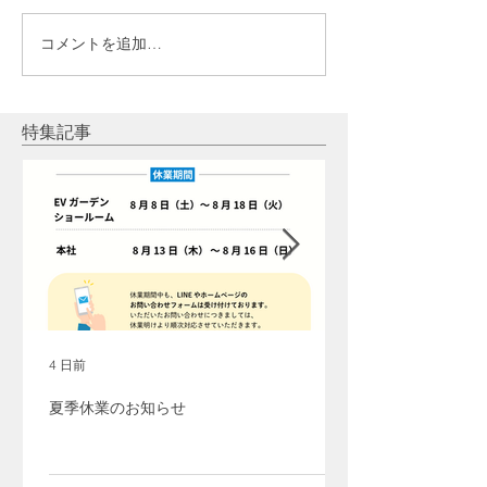
コメントを追加…
【ラジオ】「創業24年の
【ラジオ】「20
ビックチャンス！大キャ
ラ春の蓄電池導
ンペーン中！」 2024年5
ンペーン！」20
月10日放送
26日放送 2024
特集記事
放送
4 日前
夏季休業のお知らせ