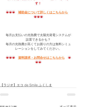
す！
☀☀☀　
補助金について詳しくはこちらから
☀☀☀
毎月お支払いの光熱費で太陽光発電システムが
設置できるかも？
毎月の光熱費が高くてお困りの方は無料シミュ
レーションをしてみてください。
☀☀☀　
資料請求・お問合せはこちらから
　☀
☀☀
【ラジオ】エコ de Smile ふくしま
すべて表示