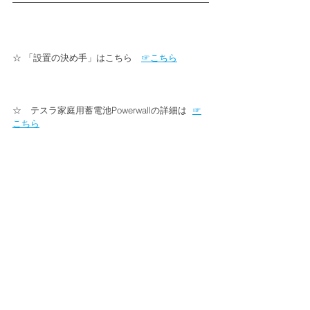
☆ 「設置の決め手」はこちら　
☞こちら
☆　テスラ家庭用蓄電池Powerwallの詳細は  
☞
こちら