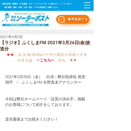
太陽光発電・蓄電池・EV充電器・V2H・ソーラーカーポートの導入なら、ソーラーポスト
施工範囲：福島・宮城・山形・栃木 ※その他地域もご相談ください
無料相談する
2021年4月2日
【ラジオ】ふくしまFM 2021年3月26日(金)放
送分
☀☀　
エコ de Smileソーラーポストのポッドキ
ャストは　
⇒
こちら
⇐
　から
　☀☀
2021年3月26日（金）　出演：弊社取締役 尾形
翔平　/　ふくしまFM 矢野真未アナウンサー
今回は弊社ホームページ「設置の決め手」掲載
のお客様について紹介をしております。
是非最後までお聴きください！