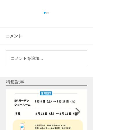
コメント
コメントを追加…
【ラジオ】「創業24年の
【ラジオ】「20
ビックチャンス！大キャ
ラ春の蓄電池導
ンペーン中！」 2024年5
ンペーン！」20
月10日放送
26日放送 2024
特集記事
放送