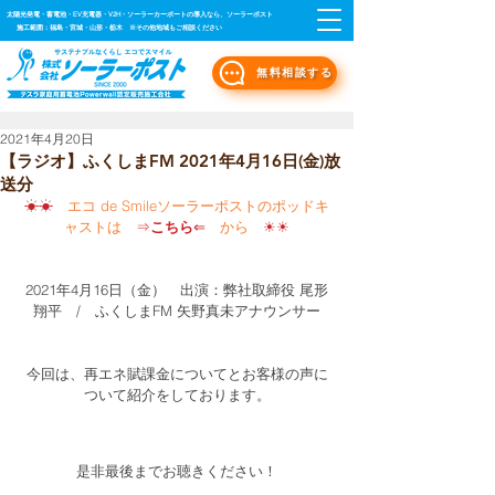
太陽光発電・蓄電池・EV充電器・V2H・ソーラーカーポートの導入なら、ソーラーポスト
施工範囲：福島・宮城・山形・栃木 ※その他地域もご相談ください
無料相談する
2021年4月20日
【ラジオ】ふくしまFM 2021年4月16日(金)放
送分
☀☀　
エコ de Smileソーラーポストのポッドキ
ャストは　
⇒
こちら
⇐
　から
　☀☀
2021年4月16日（金）　出演：弊社取締役 尾形
翔平　/　ふくしまFM 矢野真未アナウンサー
今回は、再エネ賦課金についてとお客様の声に
ついて紹介をしております。
是非最後までお聴きください！