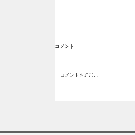
コメント
コメントを追加…
【ラジオ】ご家庭も、法人様
電気代高騰のお悩みをまるっ
決 ソーラーポストのご提案ラ
ンナップ