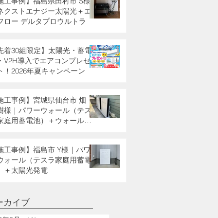
施工事例】福島県田村市 S様
ネクストエナジー太陽光＋エ
フロー デルタプロウルトラ
先着30組限定】太陽光・蓄電
・V2H導入でエアコンプレゼ
ト！2026年夏キャンペーン
施工事例】宮城県仙台市 畑
樹様｜パワーウォール（テス
家庭用蓄電池）＋ウォールコ
クター
施工事例】福島市 Y様｜パワ
ウォール（テスラ家庭用蓄電
）＋太陽光発電
ーカイブ