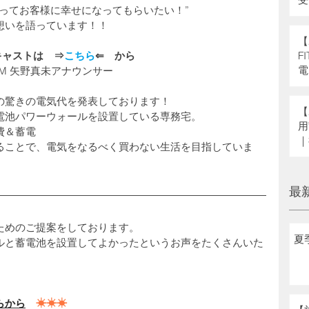
ってお客様に幸せになってもらいたい！”
県
想いを語っています！！
補
【
F
ドキャストは　⇒
こちら
⇐　から
電
FM 矢野真未アナウンサー
の驚きの電気代を発表しております！
【
電池パワーウォールを設置している専務宅。
用
費＆蓄電
｜
ることで、電気をなるべく買わない生活を目指していま
へ
最
ためのご提案をしております。
夏
ルと蓄電池を設置してよかったというお声をたくさんいた
らから
☀☀☀