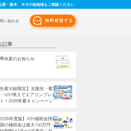
山形・栃木 ※その他地域もご相談ください
無料相談する
問い合わせ
集記事
季休業のお知らせ
先着30組限定】太陽光・蓄電
・V2H導入でエアコンプレゼ
ト！2026年夏キャンペーン
2026年度版】V2H補助金情報
国の補助金は最大130万円・
付期間は7月〜9月予定｜福島