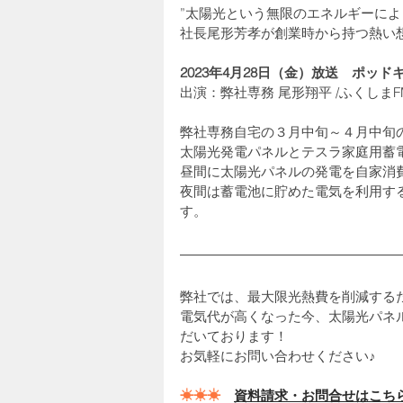
”太陽光という無限のエネルギーによ
社長尾形芳孝が創業時から持つ熱い
2023年4月28日（金）放送　ポッ
出演：弊社専務 尾形翔平 /ふくしま
弊社専務自宅の３月中旬～４月中旬
太陽光発電パネルとテスラ家庭用蓄
昼間に太陽光パネルの発電を自家消
夜間は蓄電池に貯めた電気を利用す
す。
弊社では、最大限光熱費を削減する
電気代が高くなった今、太陽光パネ
だいております！
お気軽にお問い合わせください♪
☀☀☀
資料請求・お問合せはこち