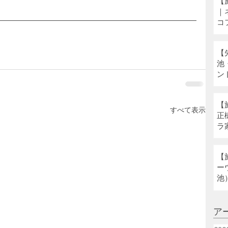
【
｜
コ
【
池
ン
【
すべて表示
正
ラ
ネ
【
ー
池
ア