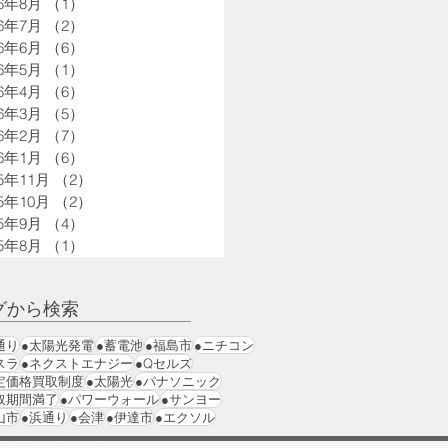
26年8月
（1）
1件の記事
26年7月
（2）
2件の記事
26年6月
（6）
6件の記事
26年5月
（1）
1件の記事
26年4月
（6）
6件の記事
26年3月
（5）
5件の記事
26年2月
（7）
7件の記事
26年1月
（6）
6件の記事
25年11月
（2）
2件の記事
25年10月
（2）
2件の記事
25年9月
（4）
4件の記事
25年8月
（1）
1件の記事
グから検索
通り
●太陽光発電
●蓄電池
●福島市
●ニチコン
スラ
●ネクストエナジー
●Qセルズ
定価格買取制度
●太陽光
●パナソニック
取期間満了
●パワーウォール
●サンヨー
山市
●浜通り
●会津
●伊達市
●エクソル