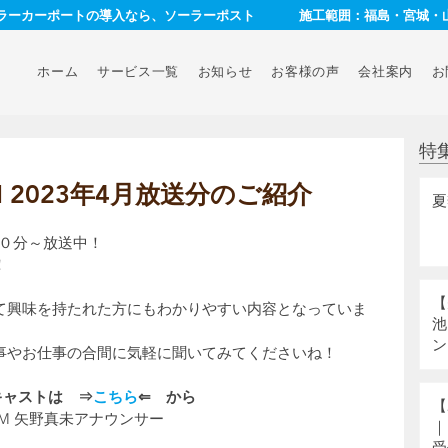
ーラーカーポートの導入なら、ソーラーポスト
施工範囲：福島・宮城・
ホーム
サービス一覧
お知らせ
お客様の声
会社案内
お
特
 2023年4月放送分のご紹介
夏
２０分～放送中！
！
【
て興味を持たれた方にもわかりやすい内容となっていま
池
ン
事やお仕事の合間に気軽に聞いてみてくださいね！
ドキャストは　⇒
こちら
⇐　から
【
FM 矢野真未アナウンサー
｜
受