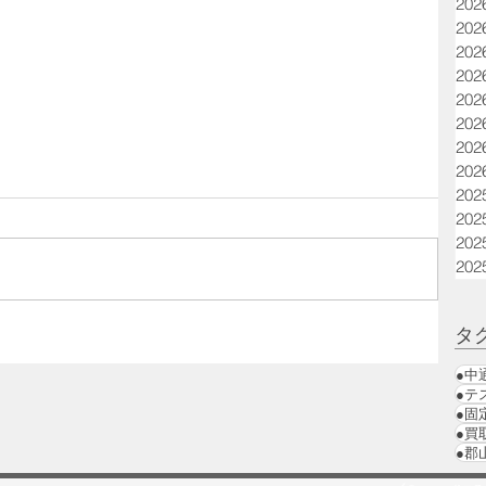
20
20
20
20
20
20
20
20
20
20
20
20
タ
も！
●中
と解
●テ
イ
●固
●買
●郡