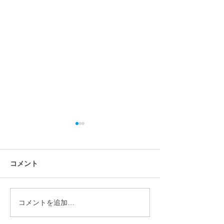
コメント
コメントを追加…
【施工事例】宮城県仙台
【施工事例】福島
市 畑正樹様｜パワーウォ
｜パワーウォー