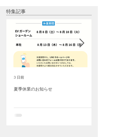
ール（テスラ家庭用蓄電
ラ家庭用蓄電池
池）＋ウォールコネクタ
光発電
特集記事
ー
3 日前
夏季休業のお知らせ