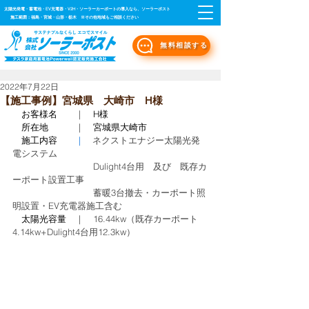
太陽光発電・蓄電池・EV充電器・V2H・ソーラーカーポートの導入なら、ソーラーポスト
施工範囲：福島・宮城・山形・栃木 ※その他地域もご相談ください
無料相談する
2022年7月22日
【施工事例】宮城県 大崎市 H様
お客様名
｜
H様　　
所在地　
｜
宮城県大崎市
施工内容
　　｜   
ネクストエナジー太陽光発
電システム
　　　　　　　　　Dulight4台用　及び　既存カ
ーポート設置工事
　　　　　　　　　蓄暖3台撤去・カーポート照
明設置・EV充電器施工含む
太陽光容量
｜
16.44kw（既存カーポート
4.14kw+Dulight4台用12.3kw）