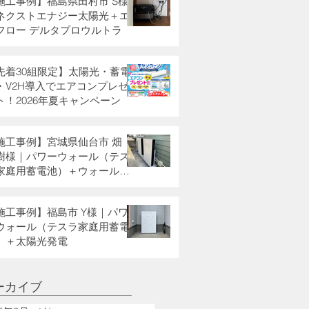
施工事例】福島県田村市 S様
ネクストエナジー太陽光＋エ
フロー デルタプロウルトラ
先着30組限定】太陽光・蓄電
・V2H導入でエアコンプレゼ
ト！2026年夏キャンペーン
施工事例】宮城県仙台市 畑
樹様｜パワーウォール（テス
家庭用蓄電池）＋ウォールコ
クター
施工事例】福島市 Y様｜パワ
ウォール（テスラ家庭用蓄電
）＋太陽光発電
ーカイブ