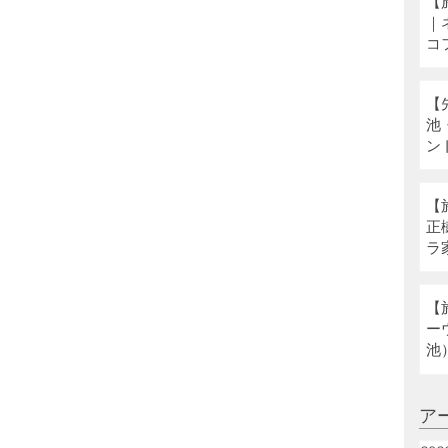
【
｜
コ
【
池
ン
【
正
ラ
ネ
【
ー
池
ア