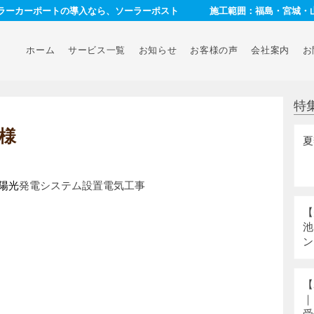
ーラーカーポートの導入なら、ソーラーポスト
施工範囲：福島・宮城・
ホーム
サービス一覧
お知らせ
お客様の声
会社案内
お
特
様
夏
陽光
発電システム設置電気工事
【
池
ン
【
｜
受