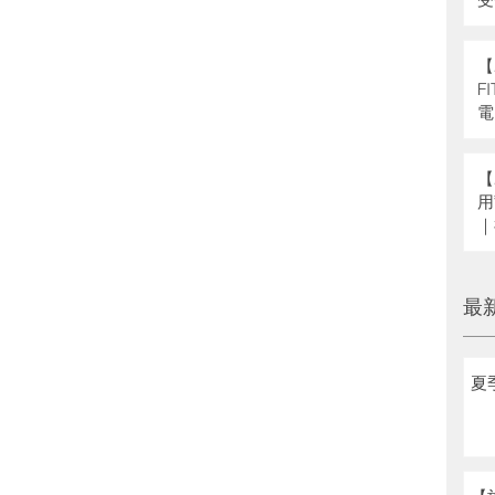
県
補
【
F
電
【
用
｜
へ
最
夏