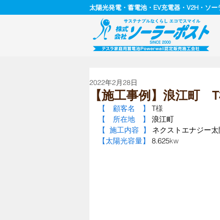
太陽光発電・蓄電池・EV充電器・V2H・ソ
2022年2月28日
【施工事例】浪江町 T
【　顧客名　】
 T
様
【　所在地　】
 浪江町
【  施工内容  】
 ネクストエナジー太
【太陽光容量】
 8.625
kw