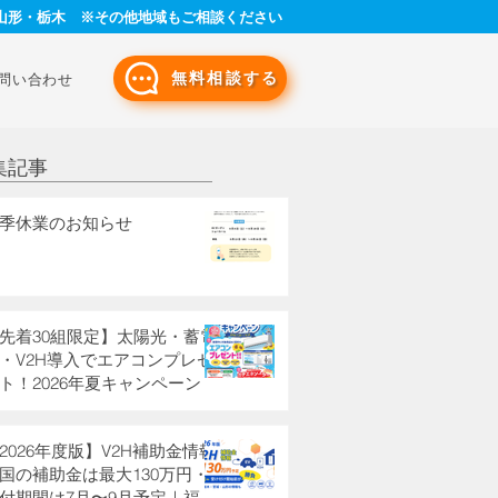
山形・栃木 ※その他地域もご相談ください
無料相談する
問い合わせ
集記事
季休業のお知らせ
先着30組限定】太陽光・蓄電
・V2H導入でエアコンプレゼ
ト！2026年夏キャンペーン
2026年度版】V2H補助金情報
国の補助金は最大130万円・
付期間は7月〜9月予定｜福島