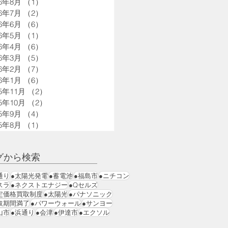
26年8月
（1）
1件の記事
26年7月
（2）
2件の記事
26年6月
（6）
6件の記事
26年5月
（1）
1件の記事
26年4月
（6）
6件の記事
26年3月
（5）
5件の記事
26年2月
（7）
7件の記事
26年1月
（6）
6件の記事
25年11月
（2）
2件の記事
25年10月
（2）
2件の記事
25年9月
（4）
4件の記事
25年8月
（1）
1件の記事
グから検索
通り
●太陽光発電
●蓄電池
●福島市
●ニチコン
スラ
●ネクストエナジー
●Qセルズ
定価格買取制度
●太陽光
●パナソニック
取期間満了
●パワーウォール
●サンヨー
山市
●浜通り
●会津
●伊達市
●エクソル