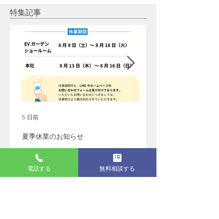
池）＋ウォールコネクタ
光発電
特集記事
ー
5 日前
夏季休業のお知らせ
電話する
無料相談する
最新記事