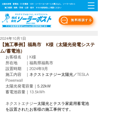
太陽光発電・蓄電池・EV充電器・V2H・ソーラーカーポートの導入なら、ソーラーポスト
施工範囲：福島・宮城・山形・栃木 ※その他地域もご相談ください
無料相談する
2024年10月1日
【施工事例】福島市 K様（太陽光発電システ
ム/蓄電池）
お客様名　｜K様
所在地　　｜福島県福島市
設置時期　｜2024年9月
施工内容　｜
ネクストエナジー太陽光／
TESLA 
Powerwall
太陽光発電容量｜
5.22kW 
蓄電池容量｜
1
3.5kWh
ネクストエナジー
太陽光とテスラ家庭用蓄電池
を設置されたお客様の施工事例です。