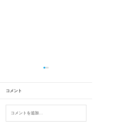
コメント
コメントを追加…
【施工事例】宮城県仙台
【施工事例】福島
市 畑正樹様｜パワーウォ
｜パワーウォー
ール（テスラ家庭用蓄電
ラ家庭用蓄電池