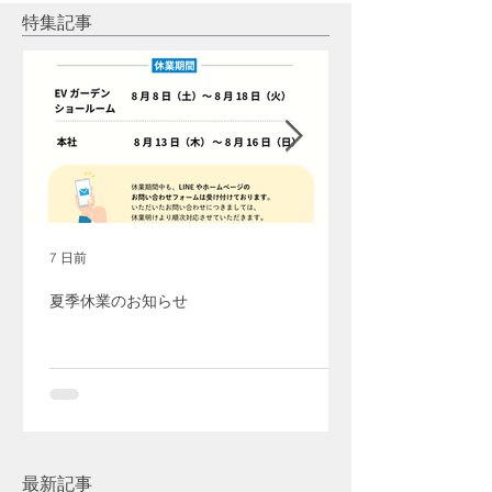
池）＋ウォールコネクタ
光発電
特集記事
ー
7 日前
夏季休業のお知らせ
最新記事