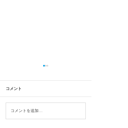
コメント
コメントを追加…
【施工事例】宮城県仙台
【施工事例】福島
市 畑正樹様｜パワーウォ
｜パワーウォー
ール（テスラ家庭用蓄電
ラ家庭用蓄電池