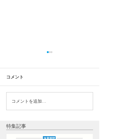
コメント
コメントを追加…
【施工事例】宮城県仙台
【施工事例】福島
市 畑正樹様｜パワーウォ
｜パワーウォー
ール（テスラ家庭用蓄電
ラ家庭用蓄電池
池）＋ウォールコネクタ
光発電
特集記事
ー