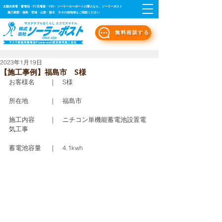
太陽光発電・蓄電池・EV充電器・V2H・ソーラーカーポートの導入なら、ソーラーポスト
施工範囲：福島・宮城・山形・栃木 ※その他地域もご相談ください
無料相談する
2023年1月19日
【施工事例】福島市 S様
お客様名　　 ｜　S様
所在地　　　 ｜　福島市
施工内容　　 ｜　ニチコン単機能蓄電池設置電
気工事
蓄電池容量　 ｜　4.1kwh