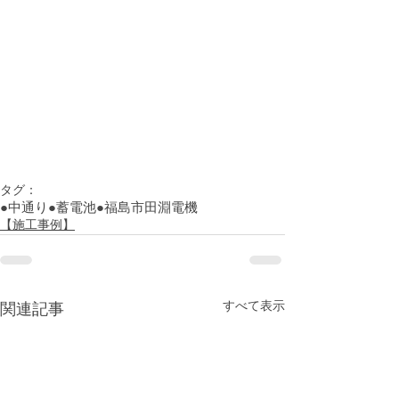
タグ：
●中通り
●蓄電池
●福島市
田淵電機
【施工事例】
すべて表示
関連記事