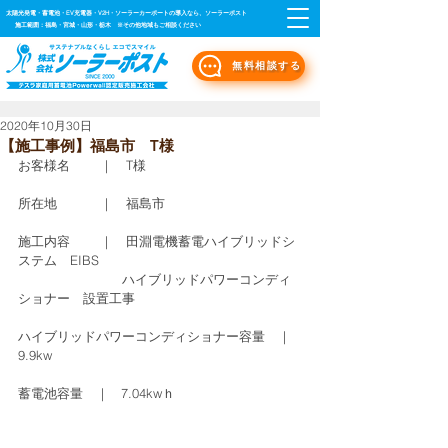
太陽光発電・蓄電池・EV充電器・V2H・ソーラーカーポートの導入なら、ソーラーポスト
施工範囲：福島・宮城・山形・栃木 ※その他地域もご相談ください
無料相談する
2020年10月30日
【施工事例】福島市 T様
お客様名　　 ｜　T様
所在地　　　 ｜　福島市
施工内容　　 ｜　田淵電機蓄電ハイブリッドシ
ステム　EIBS
　　　　　　　　ハイブリッドパワーコンディ
ショナー　設置工事　     
ハイブリッドパワーコンディショナー容量　｜  
9.9kw
蓄電池容量　｜   7.04kwｈ