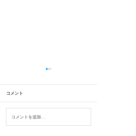
コメント
コメントを追加…
【施工事例】宮城県仙台
【施工事例】福島
市 畑正樹様｜パワーウォ
｜パワーウォー
ール（テスラ家庭用蓄電
ラ家庭用蓄電池