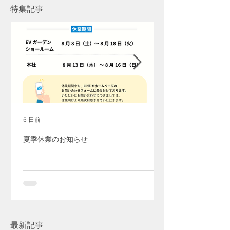
池）＋ウォールコネクタ
光発電
特集記事
ー
5 日前
夏季休業のお知らせ
最新記事