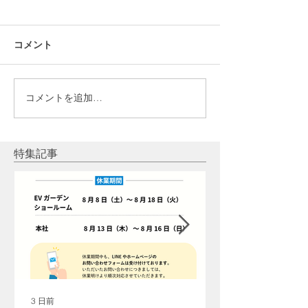
コメント
コメントを追加…
【施工事例】宮城県仙台
【施工事例】福島
市 畑正樹様｜パワーウォ
｜パワーウォー
ール（テスラ家庭用蓄電
ラ家庭用蓄電池
池）＋ウォールコネクタ
光発電
特集記事
ー
3 日前