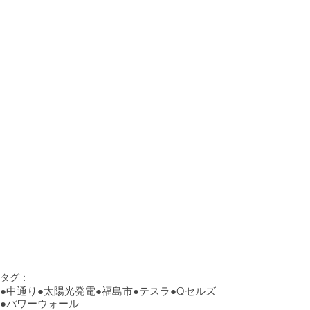
タグ：
●中通り
●太陽光発電
●福島市
●テスラ
●Qセルズ
●パワーウォール