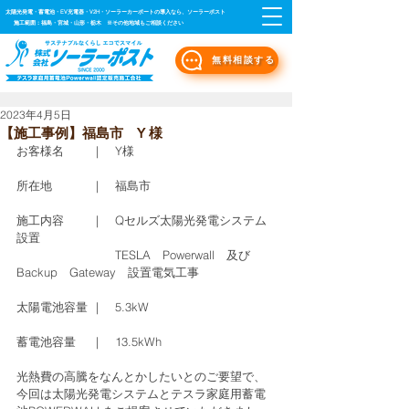
太陽光発電・蓄電池・EV充電器・V2H・ソーラーカーポートの導入なら、ソーラーポスト
施工範囲：福島・宮城・山形・栃木 ※その他地域もご相談ください
無料相談する
2023年4月5日
【施工事例】福島市 Y 様
お客様名　　 ｜　Y様
所在地　　　 ｜　福島市
施工内容　　 ｜　Qセルズ太陽光発電システム
設置
 　　　　　　　　TESLA　Powerwall　及び　
Backup　Gateway　設置電気工事
太陽電池容量 ｜　5.3kW
蓄電池容量　 ｜　13.5kWh
光熱費の高騰をなんとかしたいとのご要望で、
今回は太陽光発電システムとテスラ家庭用蓄電