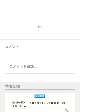
コメント
コメントを追加…
【設置の決め手】福島市Y
【設置の決め手
様｜パワーウォールと太
栗原市Ｎ様｜パ
陽光発電を選んだ理由
ールと太陽光発
だ理由
特集記事