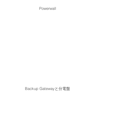
Powerwall
Backup Gatewayと分電盤