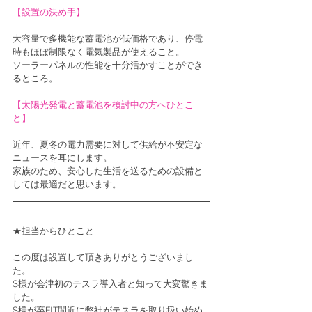
【設置の決め手】
大容量で多機能な蓄電池が低価格であり、停電
時もほぼ制限なく電気製品が使えること。
ソーラーパネルの性能を十分活かすことができ
るところ。
【太陽光発電と蓄電池を検討中の方へひとこ
と】
近年、夏冬の電力需要に対して供給が不安定な
ニュースを耳にします。
家族のため、安心した生活を送るための設備と
しては最適だと思います。
★担当からひとこと
この度は設置して頂きありがとうございまし
た。
S様が会津初のテスラ導入者と知って大変驚きま
した。
S様が卒FIT間近に弊社がテスラを取り扱い始め