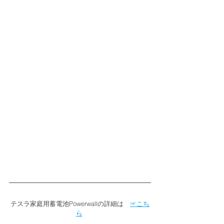
テスラ家庭用蓄電池Powerwallの詳細は　
☞こち
ら