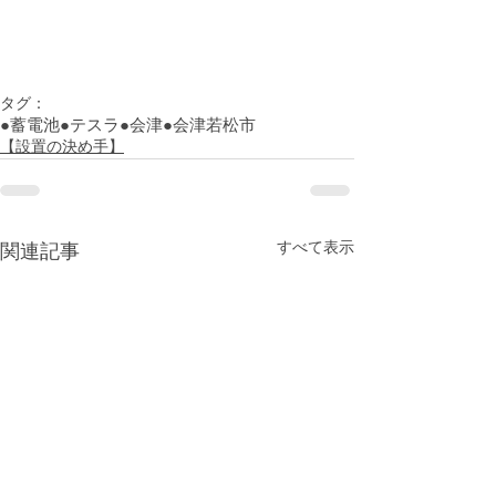
タグ：
●蓄電池
●テスラ
●会津
●会津若松市
【設置の決め手】
すべて表示
関連記事