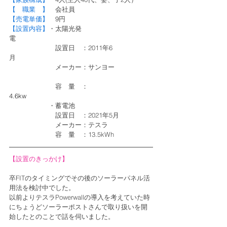
【　職業　】　
会社員　
【売電単価】　
9
円
【設置内容】
・太陽光発
電　　　　　　　　　　　　　
　　　　　　　設置日　：2011年6
月　　　　　　 
　　　　　　　メーカー：サンヨー　　　　 
容　量　：
4.6kw
　　　　　　・蓄電池
　　　　　　　設置日　：2021年5月
　　　　　　　メーカー：テスラ
　　　　　　　容　量　：13.5kWh
【設置のきっかけ】
卒FITのタイミングでその後のソーラーパネル活
用法を検討中でした。
以前よりテスラPowerwallの導入を考えていた時
にちょうどソーラーポストさんで取り扱いを開
始したとのことで話を伺いました。