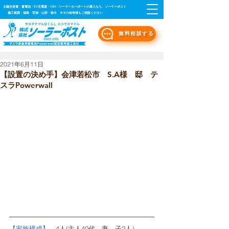
太陽光発電・蓄電池・EV充電器・V2H・ソーラーカーポートの導入なら、ソーラーポスト
施工範囲：福島・宮城・山形・栃木 ※その他地域もご相談ください
無料相談する
2021年6月11日
【設置の決め手】会津若松市 S.A様 邸 テ
スラPowerwall
【家族構成】
　4人(主人40代、妻、子2人）