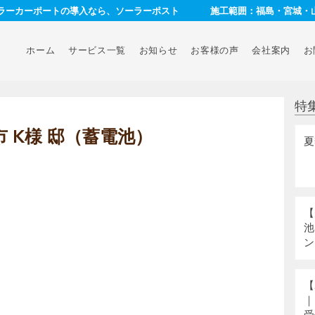
ーラーカーポートの導入なら、ソーラーポスト
施工範囲：福島・宮城・
ホーム
サービス一覧
お知らせ
お客様の声
会社案内
お
特
 K様 邸（蓄電池）
夏
【
池
ン
【
｜
受