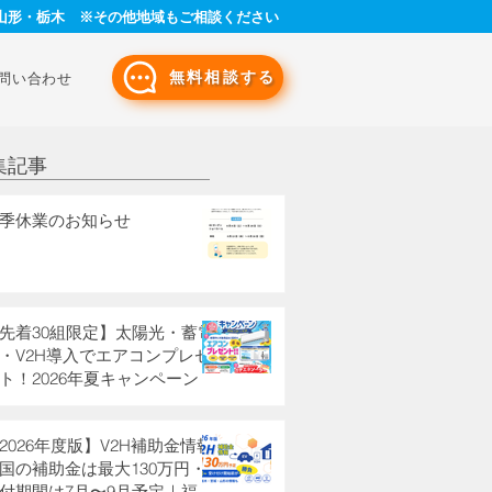
山形・栃木 ※その他地域もご相談ください
無料相談する
問い合わせ
集記事
季休業のお知らせ
先着30組限定】太陽光・蓄電
・V2H導入でエアコンプレゼ
ト！2026年夏キャンペーン
2026年度版】V2H補助金情報
国の補助金は最大130万円・
付期間は7月〜9月予定｜福島