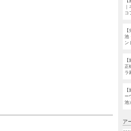
【
｜
コ
【
池
ン
【
正
ラ
ネ
【
ー
池
ア