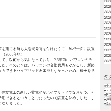
20
20
20
20
20
20
20
20
20
家を建てる時も太陽光発電を付けたくて、屋根一面に設置
20
（2005年頃）
20
て、以前から気になっており、2,3年前にパワコンの故
20
した。そのときは、パワコンの交換費用もかかるし、新築
入力できるハイブリッド蓄電池もなかったため、様子を見
タ
●中
●テ
が、住友電工の新しい蓄電池がハイブリッドでなおかつ、今
●固
活用できるということでだったので設置を決めました。ま
●買
となりました。
●郡