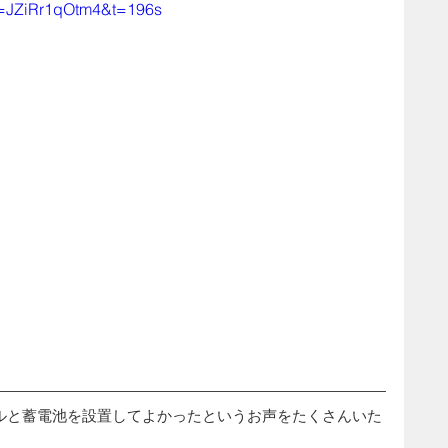
v=JZiRr1qOtm4&t=196s
ルと蓄電池を設置してよかったというお声をたくさんいた