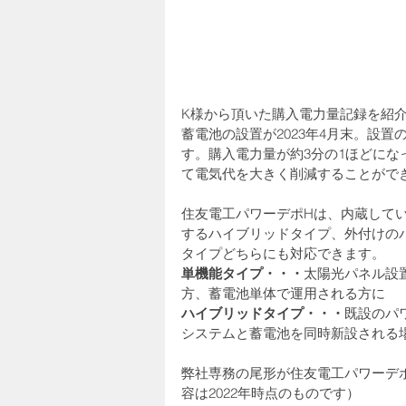
K様から頂いた購入電力量記録を紹
蓄電池の設置が2023年4月末。設置
す。購入電力量が約3分の1ほどに
て電気代を大きく削減することがで
住友電工パワーデポHは、内蔵してい
するハイブリッドタイプ、外付けの
タイプどちらにも対応できます。
単機能タイプ・・・
太陽光パネル設
方、蓄電池単体で運用される方に
ハイブリッドタイプ・・・
既設のパ
システムと蓄電池を同時新設される
弊社専務の尾形が住友電工パワーデポH
容は2022年時点のものです）