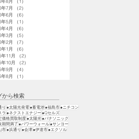
26年8月
（1）
1件の記事
26年7月
（2）
2件の記事
26年6月
（6）
6件の記事
26年5月
（1）
1件の記事
26年4月
（6）
6件の記事
26年3月
（5）
5件の記事
26年2月
（7）
7件の記事
26年1月
（6）
6件の記事
25年11月
（2）
2件の記事
25年10月
（2）
2件の記事
25年9月
（4）
4件の記事
25年8月
（1）
1件の記事
グから検索
通り
●太陽光発電
●蓄電池
●福島市
●ニチコン
スラ
●ネクストエナジー
●Qセルズ
定価格買取制度
●太陽光
●パナソニック
取期間満了
●パワーウォール
●サンヨー
山市
●浜通り
●会津
●伊達市
●エクソル