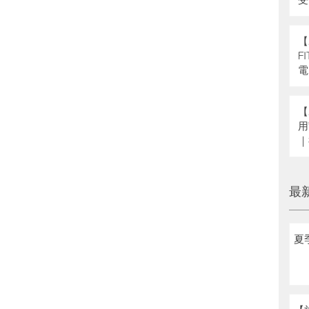
県
補
【
F
電
【
用
｜
へ
最
夏