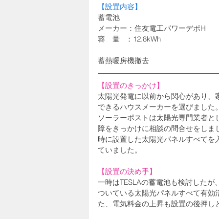
【設置内容】
蓄電池
メーカー：住友電工パワーデポH
容　量   ：12.8kWh
蓄熱暖房機撤去
【設置のきっかけ】
太陽光発電に以前から関心があり、
できるハウスメーカーを選びました。
ソーラーポストは太陽光専門業者とし
障をきっかけに相談の問合せをしま
時に設置した太陽光パネルすべてを
ていました。
【設置の決め手】
一時はTESLAの蓄電池も検討した
ついている太陽光パネルすべて有効
た、電気料金の上昇も設置の後押し