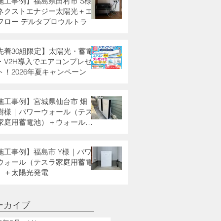
施工事例】福島県田村市 S様
ネクストエナジー太陽光＋エ
フロー デルタプロウルトラ
先着30組限定】太陽光・蓄電
・V2H導入でエアコンプレゼ
ト！2026年夏キャンペーン
施工事例】宮城県仙台市 畑
樹様｜パワーウォール（テス
家庭用蓄電池）＋ウォールコ
クター
施工事例】福島市 Y様｜パワ
ウォール（テスラ家庭用蓄電
）＋太陽光発電
ーカイブ