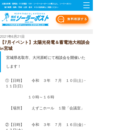
太陽光発電・蓄電池・EV充電器・V2H・ソーラーカーポートの導入なら、ソーラーポスト
施工範囲：福島・宮城・山形・栃木 ※その他地域もご相談ください
無料相談する
2021年6月21日
【7月イベント】太陽光発電＆蓄電池大相談会
in宮城
宮城県名取市、大河原町にて相談会を開催いた
します！
①【日時】　　令和　３年　７月　１０日(土)・
１１日(日)
　　　　　　１０時～１６時
　【場所】　　えずこホール　１階「会議室」
②【日時】　　令和　３年　７月　１６日(金)・