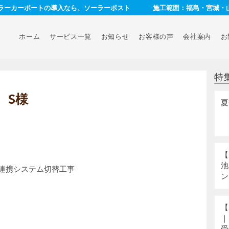
ーラーカーポートの導入なら、ソーラーポスト
施工範囲：福島・宮城・
ホーム
サービス一覧
お知らせ
お客様の声
会社案内
お
特
 S様
夏
【
池
蓄連携システム切替工事
ン
【
｜
受