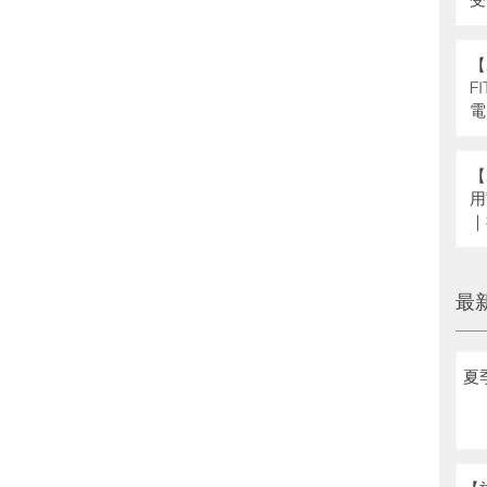
県
補
【
F
電
【
用
｜
へ
最
夏