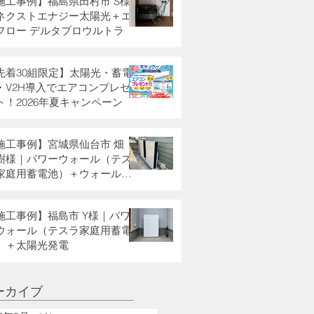
施工事例】福島県田村市 S様
ネクストエナジー太陽光＋エ
フロー デルタプロウルトラ
先着30組限定】太陽光・蓄電
・V2H導入でエアコンプレゼ
ト！2026年夏キャンペーン
施工事例】宮城県仙台市 畑
樹様｜パワーウォール（テス
家庭用蓄電池）＋ウォールコ
クター
施工事例】福島市 Y様｜パワ
ウォール（テスラ家庭用蓄電
）＋太陽光発電
ーカイブ