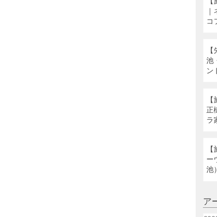
【
｜
コ
【
池
ン
【
正
ラ
ネ
【
ー
池
ア