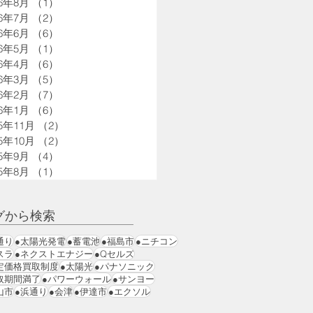
26年8月
（1）
1件の記事
26年7月
（2）
2件の記事
26年6月
（6）
6件の記事
26年5月
（1）
1件の記事
26年4月
（6）
6件の記事
26年3月
（5）
5件の記事
26年2月
（7）
7件の記事
26年1月
（6）
6件の記事
25年11月
（2）
2件の記事
25年10月
（2）
2件の記事
25年9月
（4）
4件の記事
25年8月
（1）
1件の記事
グから検索
通り
●太陽光発電
●蓄電池
●福島市
●ニチコン
スラ
●ネクストエナジー
●Qセルズ
定価格買取制度
●太陽光
●パナソニック
取期間満了
●パワーウォール
●サンヨー
山市
●浜通り
●会津
●伊達市
●エクソル