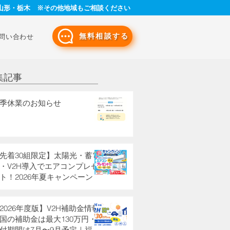
山形・栃木 ※その他地域もご相談ください
無料相談する
問い合わせ
集記事
季休業のお知らせ
先着30組限定】太陽光・蓄電
・V2H導入でエアコンプレゼ
ト！2026年夏キャンペーン
2026年度版】V2H補助金情報
国の補助金は最大130万円・
付期間は7月〜9月予定｜福島