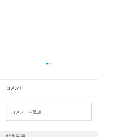
コメント
コメントを追加…
【施工事例】宮城県仙台
【施工事例】福島
市 畑正樹様｜パワーウォ
｜パワーウォー
ール（テスラ家庭用蓄電
ラ家庭用蓄電池
池）＋ウォールコネクタ
光発電
特集記事