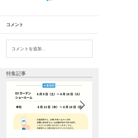
コメント
コメントを追加…
【お客様アンケート】関
【お客様アンケ
場隆尚様（テスラ家庭用
直俊様（テスラ
蓄電池POWERWALL設
電池POWERWA
置）
発電システム設
特集記事