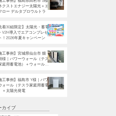
施工事例】福島県田村市 S様
ネクストエナジー太陽光＋エ
フロー デルタプロウルトラ
先着30組限定】太陽光・蓄電
・V2H導入でエアコンプレゼ
ト！2026年夏キャンペーン
施工事例】宮城県仙台市 畑
樹様｜パワーウォール（テス
家庭用蓄電池）＋ウォールコ
クター
施工事例】福島市 Y様｜パワ
ウォール（テスラ家庭用蓄電
）＋太陽光発電
ーカイブ