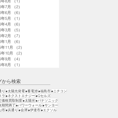
26年8月
（1）
1件の記事
26年7月
（2）
2件の記事
26年6月
（6）
6件の記事
26年5月
（1）
1件の記事
26年4月
（6）
6件の記事
26年3月
（5）
5件の記事
26年2月
（7）
7件の記事
26年1月
（6）
6件の記事
25年11月
（2）
2件の記事
25年10月
（2）
2件の記事
25年9月
（4）
4件の記事
25年8月
（1）
1件の記事
グから検索
通り
●太陽光発電
●蓄電池
●福島市
●ニチコン
スラ
●ネクストエナジー
●Qセルズ
定価格買取制度
●太陽光
●パナソニック
取期間満了
●パワーウォール
●サンヨー
山市
●浜通り
●会津
●伊達市
●エクソル