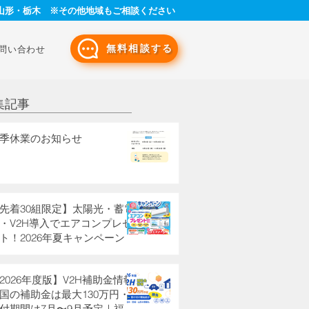
山形・栃木 ※その他地域もご相談ください
無料相談する
問い合わせ
集記事
季休業のお知らせ
先着30組限定】太陽光・蓄電
・V2H導入でエアコンプレゼ
ト！2026年夏キャンペーン
2026年度版】V2H補助金情報
国の補助金は最大130万円・
付期間は7月〜9月予定｜福島