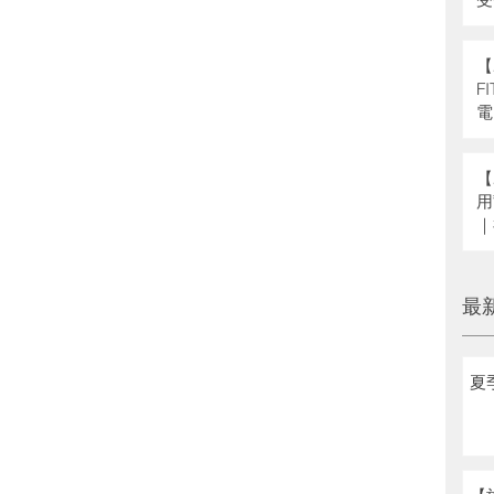
県
補
【
F
電
【
用
｜
へ
最
夏