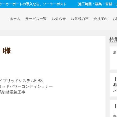
ーラーカーポートの導入なら、ソーラーポスト
施工範囲：福島・宮城・
ホーム
サービス一覧
お知らせ
お客様の声
会社案内
お
特
I様
夏
【
ブリッドシステムEIBS　
池
リッドパワーコンディショナー
ン
系切替電気工事
【
｜
受