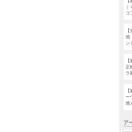
【
｜
コ
【
池
ン
【
正
ラ
ネ
【
ー
池
ア