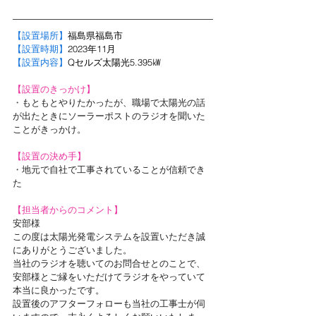
【設置場所】
福島県福島市
【設置時期】
2023年11月
【設置内容】
Qセルズ太陽光5.395㎾
【設置のきっかけ】
・
もともとやりたかったが、職場で太陽光の話
が出たときにソーラーポストのラジオを聞いた
ことがきっかけ。
【設置の決め手】
・
地元で自社で工事されていることが信頼でき
た
【担当者からのコメント】
安部様
この度は太陽光発電システムを設置いただき誠
にありがとうございました。
当社のラジオを聴いてのお問合せとのことで、
安部様とご縁をいただけてラジオをやっていて
本当に良かったです。
設置後のアフターフォローも当社の工事士が伺