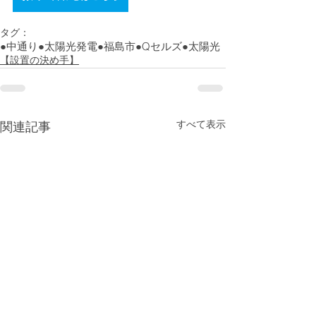
タグ：
●中通り
●太陽光発電
●福島市
●Qセルズ
●太陽光
【設置の決め手】
すべて表示
関連記事