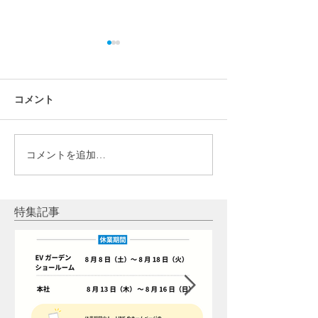
コメント
コメントを追加…
【設置の決め手】福島市Y
【設置の決め手
様｜パワーウォールと太
栗原市Ｎ様｜パ
陽光発電を選んだ理由
ールと太陽光発
だ理由
特集記事