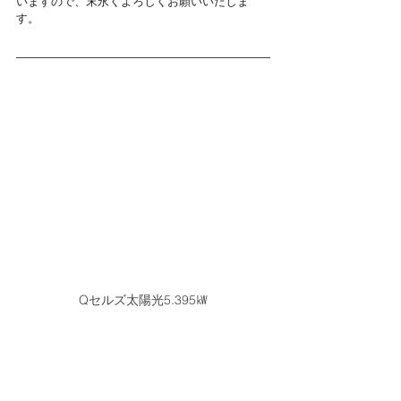
いますので、末永くよろしくお願いいたしま
す。
Qセルズ太陽光5.395㎾