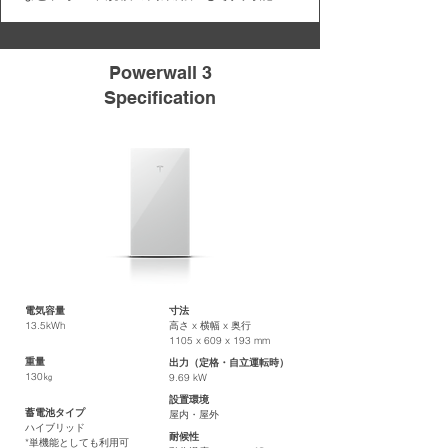
Powerwall 3
Specification
電気容量
寸法
13.5kWh
高さ x 横幅 x 奥行
1105 x 609 x 193 mm
重量
出力（定格・自立運転時）
130㎏​
9.69 kW
設置環境
蓄電池タイプ
屋内・屋外
ハイブリッド
耐候性
*単機能としても利用可