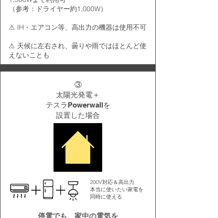
（参考：ドライヤー約1,000W）
⚠ IH・エアコン等、高出力の機器は使用不可
⚠ 天候に左右され、曇りや雨ではほとんど使
えないことも
③
太陽光発電＋
テスラPowerwallを
​設置した場合
200V対応＆高出力
本当に使いたい家電を
同時に使える
停電でも、家中の電気を