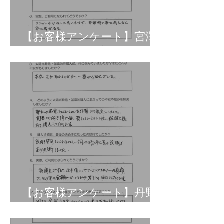
【お客様アンケート】宮澤
正尚 様
【お客様アンケート】丹野
悦夫 様