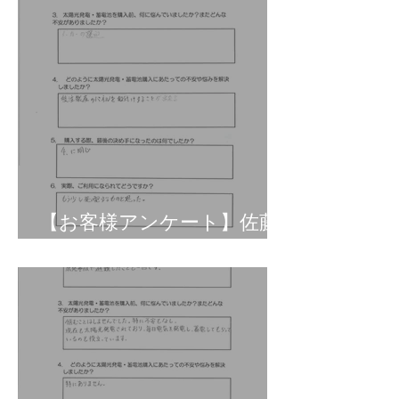
【お客様アンケート】佐藤
和雄 様