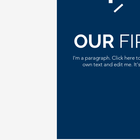
OUR
F
I'm a paragraph. Click here t
own text and edit me. It's