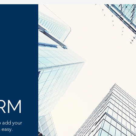
IRM
o add your
 easy.