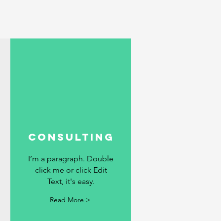
Consulting
I’m a paragraph. Double
click me or click Edit
Text, it's easy.
Read More >