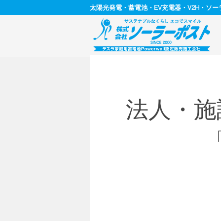
太陽光発電・蓄電池・EV充電器・V2H・ソ
法人・施