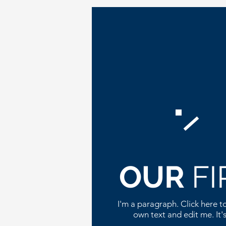
OUR
F
I'm a paragraph. Click here t
own text and edit me. It's