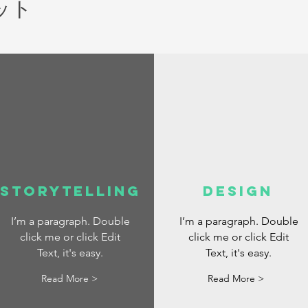
ット
Storytelling
DESIGN
I’m a paragraph. Double
I’m a paragraph. Double
click me or click Edit
click me or click Edit
Text, it's easy.
Text, it's easy.
Read More >
Read More >