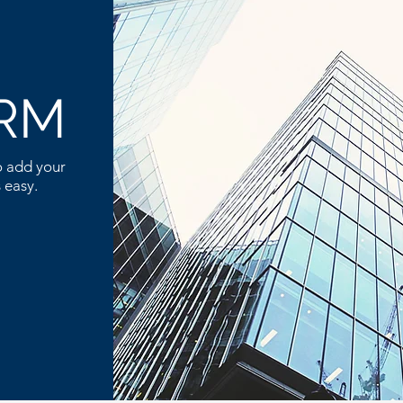
IRM
o add your
 easy.