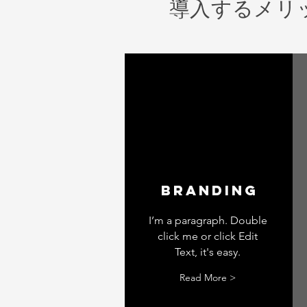
導入するメリ
Branding
I’m a paragraph. Double
click me or click Edit
Text, it's easy.
Read More >