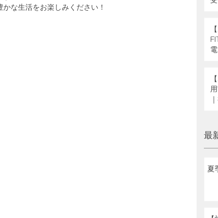
豊かな生活をお楽しみください！
県
補
【
F
電
【
用
｜
へ
最
夏