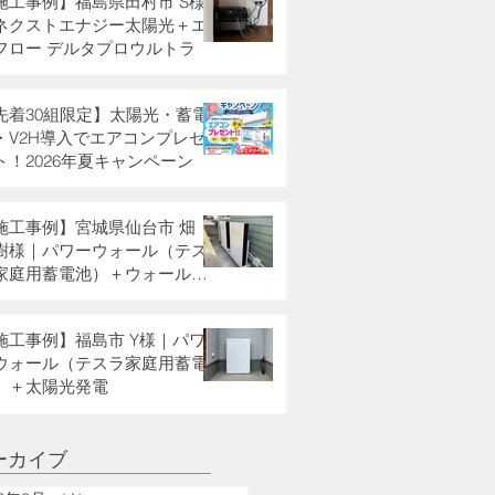
施工事例】福島県田村市 S様
ネクストエナジー太陽光＋エ
フロー デルタプロウルトラ
先着30組限定】太陽光・蓄電
・V2H導入でエアコンプレゼ
ト！2026年夏キャンペーン
施工事例】宮城県仙台市 畑
樹様｜パワーウォール（テス
家庭用蓄電池）＋ウォールコ
クター
施工事例】福島市 Y様｜パワ
ウォール（テスラ家庭用蓄電
）＋太陽光発電
ーカイブ