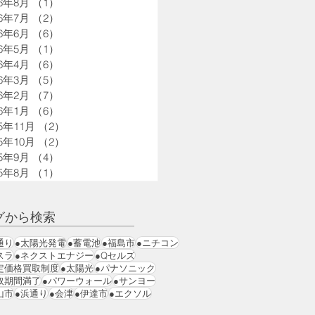
26年8月
（1）
1件の記事
26年7月
（2）
2件の記事
26年6月
（6）
6件の記事
26年5月
（1）
1件の記事
26年4月
（6）
6件の記事
26年3月
（5）
5件の記事
26年2月
（7）
7件の記事
26年1月
（6）
6件の記事
25年11月
（2）
2件の記事
25年10月
（2）
2件の記事
25年9月
（4）
4件の記事
25年8月
（1）
1件の記事
グから検索
通り
●太陽光発電
●蓄電池
●福島市
●ニチコン
スラ
●ネクストエナジー
●Qセルズ
定価格買取制度
●太陽光
●パナソニック
取期間満了
●パワーウォール
●サンヨー
山市
●浜通り
●会津
●伊達市
●エクソル