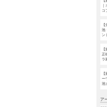
【
｜
コ
【
池
ン
【
正
ラ
ネ
【
ー
池
ア