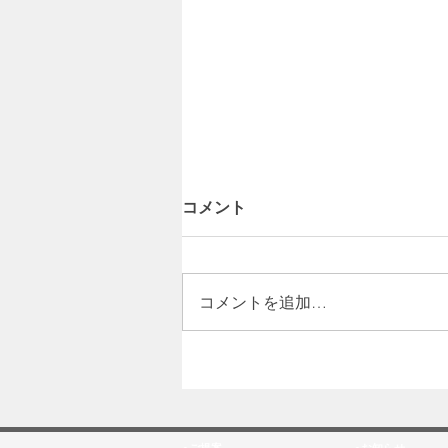
コメント
コメントを追加…
【施工事例】福島県田村市 S
ネクストエナジー太陽光＋エ
ロー デルタプロウルトラ