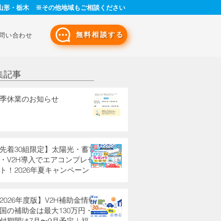
山形・栃木 ※その他地域もご相談ください
無料相談する
問い合わせ
集記事
季休業のお知らせ
先着30組限定】太陽光・蓄電
・V2H導入でエアコンプレゼ
ト！2026年夏キャンペーン
2026年度版】V2H補助金情報
国の補助金は最大130万円・
付期間は7月〜9月予定｜福島