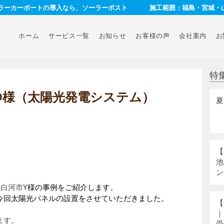
ーラーカーポートの導入なら、ソーラーポスト
施工範囲：福島・宮城・
ホーム
サービス一覧
お知らせ
お客様の声
会社案内
お
特
O様（太陽光発電システム）
夏
【
池
ン
た白河市
Y様の事例をご紹介します。
今回太陽光パネルの設置をさせていただきました。
【
｜
ます。
受