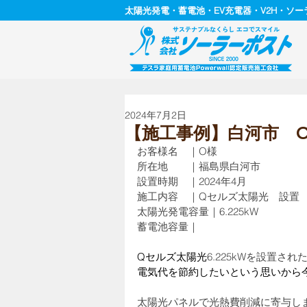
太陽光発電・蓄電池・EV充電器・V2H・ソ
2024年7月2日
【施工事例】白河市 
お客様名　｜O様
所在地　　｜福島県白河市
設置時期　｜2024年4月
施工内容　｜Qセルズ太陽光　設置
太陽光発電容量｜6.225kW
蓄電池容量｜
Qセルズ太陽光
6.225kWを設置され
電気代を節約したいという思いから
太陽光パネルで光熱費削減に寄与し