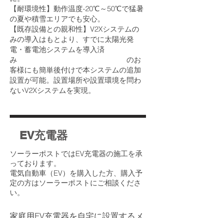
【耐環境性】動作温度-20℃～50℃で猛暑
の夏や積雪エリアでも安心。
【既存設備との親和性】V2Xシステムの
みの導入はもとより、すでに太陽光発
電・蓄電池システムを導入済
み のお
客様にも簡単後付けで本システムの追加
設置が可能。設置場所や設置環境を問わ
ないV2Xシステムを実現。
EV充電器
ソーラーポストではEV充電器の施工を承
っております。
電気自動車（EV）を購入した方、購入予
定の方はソーラーポストにご相談くださ
い。
家庭用EV充電器を自宅に設置するメ