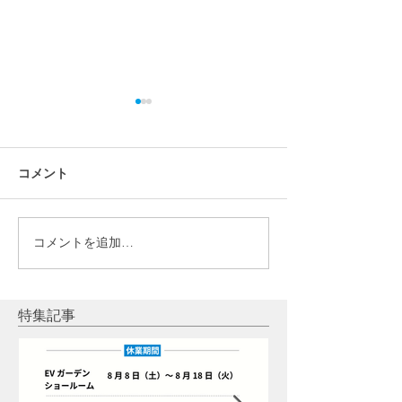
コメント
コメントを追加…
【先着30組限定】太陽
【2026年度版
光・蓄電池・V2H導入で
陽光はFITと非F
エアコンプレゼント！
が得？売電・補
2026年夏キャンペーン
家消費で比較
特集記事