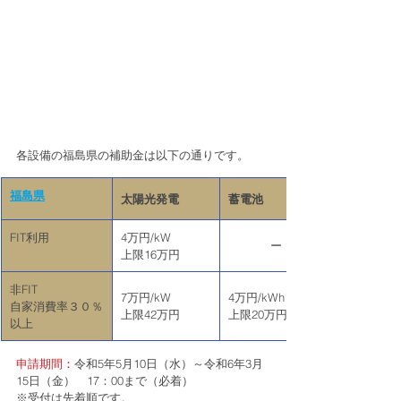
各設備の福島県の補助金は以下の通りです。
福島県
太陽光発電
蓄電池
FIT利用
​​4万円/kW
ー
上限16万円
非FIT
​7万円/kW
4万円/kWh
自家消費率３０％
上限42万円
上限20万円
以上
申請期間
：
令和5年5月10日（水）～令和6年3月
15日（金）　17：00まで（必着）
※受付は先着順です。