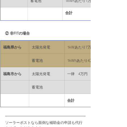
蓄電池
​1kWhあたり1万円×10kWh
合計
② 非FITの場合
福島県から
太陽光発電
1kWあたり7万円×6kW
​蓄電池
​1kWhあたり4万円×10kWh
福島市から
​太陽光発電
一律　4万円
蓄電池
合計
ソーラーポストなら面倒な補助金の申請も代行