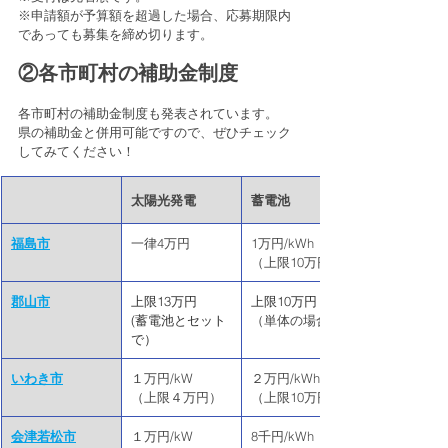
※申請額が予算額を超過した場合、応募期限内
であっても募集を締め切ります。
②各市町村の補助金制度
各市町村の補助金制度も発表されています。
県の補助金と併用可能ですので、ぜひチェック
してみてください！
太陽光発電
蓄電池
福島市
​一律4万円
​1万円/kWh
（上限10万円）
郡山市
上限13万円
上限10万円
(蓄電池とセット
（単体の場合）
で）
いわき市
​１万円/kW
​２万円/kWh
（上限４万円）
（上限10万円）
会津若松市
​１万円/kW
​8千円/kWh