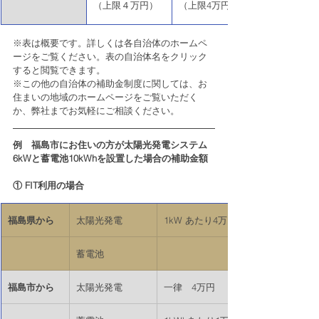
（上限４万円）
（上限4万円）
※表は概要です。詳しくは各自治体のホームペ
ージをご覧ください。表の自治体名をクリック
すると閲覧できます。
※この他の自治体の補助金制度に関しては、お
住まいの地域のホームページをご覧いただく
か、弊社までお気軽にご相談ください。
例
福島市にお住いの方が太陽光発電システム
6kWと蓄電池10kWhを設置した場合の補助金額
① FIT利用の場合
​福島県から
​太陽光発電
​1kW あたり4万円×6kW
​蓄電池
福島市から
太陽光発電
​一律　4万円