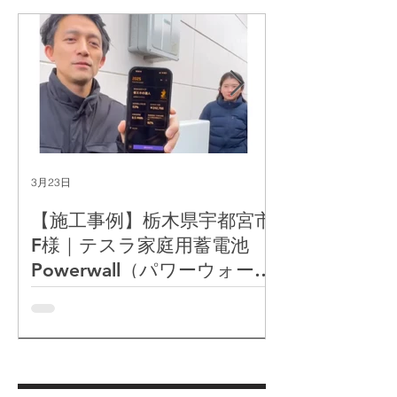
3月23日
3月12日
【施工事例】栃木県宇都宮市
【施工事例】
F様｜テスラ家庭用蓄電池
ワーウォール
Powerwall（パワーウォー
用蓄電池）＋
ル）＋太陽光発電システム