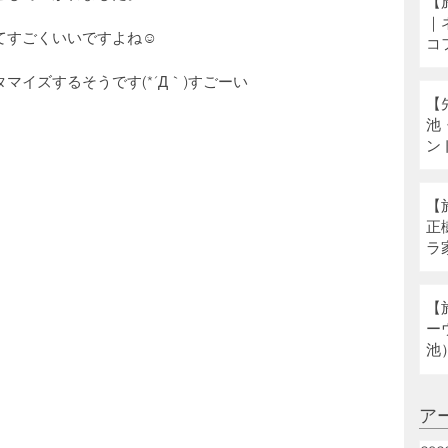
【
｜
てすごくいいですよね☺
コ
イズするそうです(*´Д｀)すごーい
【
池
ン
【
正
ラ
ネ
【
ー
池
ア