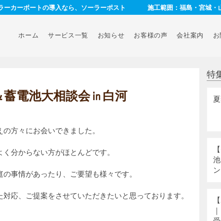
ーラーカーポートの導入なら、ソーラーポスト
施工範囲：福島・宮城・
ホーム
サービス一覧
お知らせ
お客様の声
会社案内
お
特
＆蓄電池大相談会㏌白河
夏
えの方々にお会いできました。
【
よく分からない方がほとんどです。
池
ン
庭の事情があったり、ご要望も様々です。
た対応、ご提案をさせていただきたいと思っております。
【
｜
受