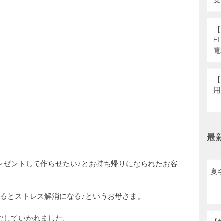
県
補
【
F
電
【
用
｜
へ
最
レゼントして作らせたい♪とお持ち帰りになられたお客
夏
するとストレス解消になる♪というお母さま。
ごしていかれました。