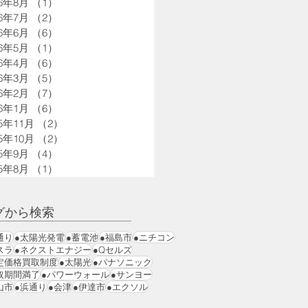
26年8月
（1）
1件の記事
26年7月
（2）
2件の記事
26年6月
（6）
6件の記事
26年5月
（1）
1件の記事
26年4月
（6）
6件の記事
26年3月
（5）
5件の記事
26年2月
（7）
7件の記事
26年1月
（6）
6件の記事
25年11月
（2）
2件の記事
25年10月
（2）
2件の記事
25年9月
（4）
4件の記事
25年8月
（1）
1件の記事
グから検索
通り
●太陽光発電
●蓄電池
●福島市
●ニチコン
スラ
●ネクストエナジー
●Qセルズ
定価格買取制度
●太陽光
●パナソニック
取期間満了
●パワーウォール
●サンヨー
山市
●浜通り
●会津
●伊達市
●エクソル