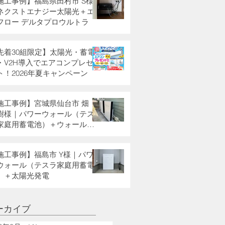
施工事例】福島県田村市 S様
ネクストエナジー太陽光＋エ
フロー デルタプロウルトラ
先着30組限定】太陽光・蓄電
・V2H導入でエアコンプレゼ
ト！2026年夏キャンペーン
施工事例】宮城県仙台市 畑
樹様｜パワーウォール（テス
家庭用蓄電池）＋ウォールコ
クター
施工事例】福島市 Y様｜パワ
ウォール（テスラ家庭用蓄電
）＋太陽光発電
ーカイブ