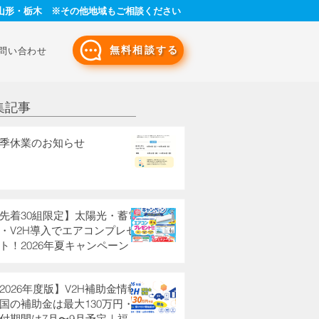
山形・栃木 ※その他地域もご相談ください
無料相談する
問い合わせ
集記事
季休業のお知らせ
先着30組限定】太陽光・蓄電
・V2H導入でエアコンプレゼ
ト！2026年夏キャンペーン
2026年度版】V2H補助金情報
国の補助金は最大130万円・
付期間は7月〜9月予定｜福島