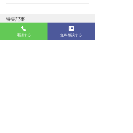
光・蓄電池・V2H導入で
陽光はFITと非F
エアコンプレゼント！
が得？売電・補
2026年夏キャンペーン
家消費で比較
特集記事
電話する
無料相談する
4 日前
夏季休業のお知らせ