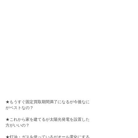
★もうすぐ固定買取期間満了になるが今後なに
がベストなの？
★これから家を建てるが太陽光発電を設置した
方がいいの？
★灯油・ガスを使っているがオール電化にする