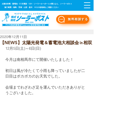
太陽光発電・蓄電池・EV充電器・V2H・ソーラーカーポートの導入なら、ソーラーポスト
施工範囲：福島・宮城・山形・栃木 ※その他地域もご相談ください
無料相談する
2020年12月11日
【NEWS】太陽光発電＆蓄電池大相談会㏌相双
12月5日(土)～6日(日)
今月は南相馬市にて開催いたしました！
初日は風が冷たくて小雨も降っていましたが二
日目はポカポカのお天気でした。
会場までわざわざ足を運んでいただきありがと
うございました。