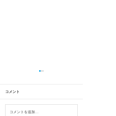
コメント
コメントを追加…
【先着30組限定】太陽
【2026年度版